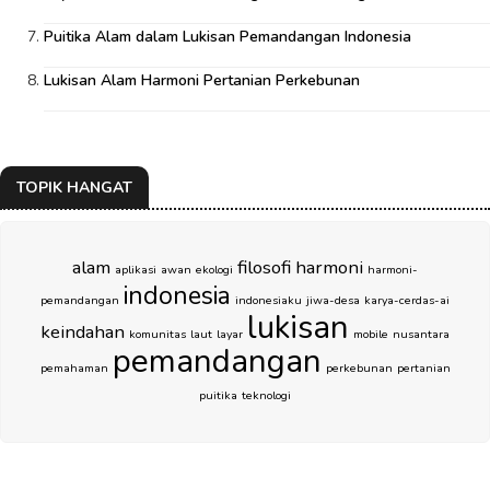
Puitika Alam dalam Lukisan Pemandangan Indonesia
Lukisan Alam Harmoni Pertanian Perkebunan
TOPIK HANGAT
alam
filosofi
harmoni
aplikasi
awan
ekologi
harmoni-
indonesia
pemandangan
indonesiaku
jiwa-desa
karya-cerdas-ai
lukisan
keindahan
komunitas
laut
layar
mobile
nusantara
pemandangan
pemahaman
perkebunan
pertanian
puitika
teknologi