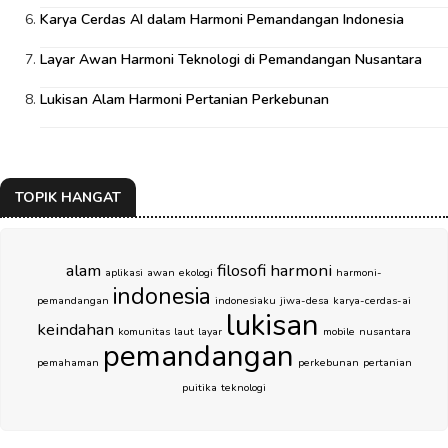
Karya Cerdas AI dalam Harmoni Pemandangan Indonesia
Layar Awan Harmoni Teknologi di Pemandangan Nusantara
Lukisan Alam Harmoni Pertanian Perkebunan
TOPIK HANGAT
alam
filosofi
harmoni
aplikasi
awan
ekologi
harmoni-
indonesia
pemandangan
indonesiaku
jiwa-desa
karya-cerdas-ai
lukisan
keindahan
komunitas
laut
layar
mobile
nusantara
pemandangan
pemahaman
perkebunan
pertanian
puitika
teknologi